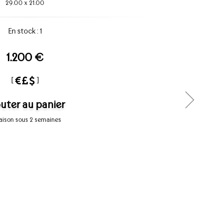
29.00
x
21.00
En stock : 1
1.200 €
[
]
uter au panier
raison sous 2 semaines