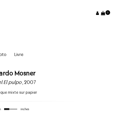
0
oto
Livre
cardo Mosner
l El pulpo
, 2007
ique mixte sur papier
m
inches