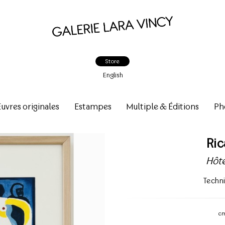
Store
English
vres originales
Estampes
Multiple & Éditions
Ph
Ri
Hôte
Techn
c