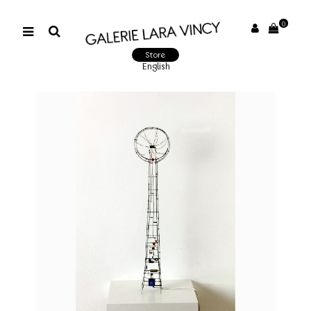
0
Store
English