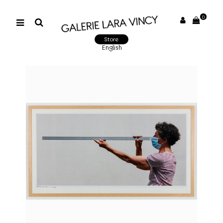
0
Store
English