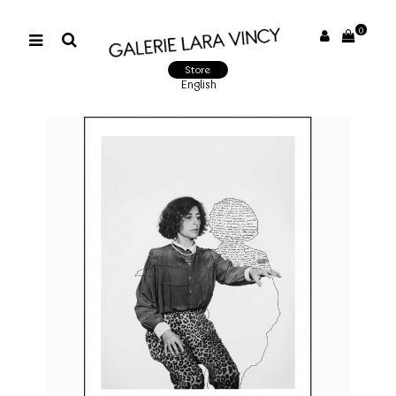
0
Store
English