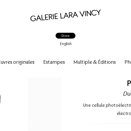
Store
English
vres originales
Estampes
Multiple & Éditions
Ph
P
Du
Une cellule photoélectr
électr