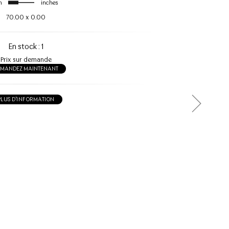
m
inches
70.00
x
0.00
En stock : 1
Prix sur demande
EMANDEZ MAINTENANT
PLUS D'INFORMATION