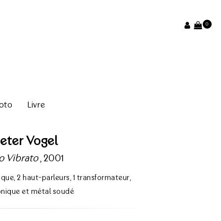
0
oto
Livre
eter Vogel
o Vibrato
, 2001
ique
,
2 haut-parleurs
,
1 transformateur
,
onique et métal soudé