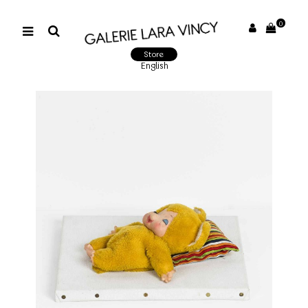
0
Store
English