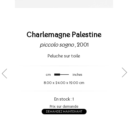
Charlemagne Palestine
piccolo sogno
, 2001
Peluche sur toile
cm
inches
8.00
x
24.00
x
19.00 cm
En stock : 1
Prix sur demande
DEMANDEZ MAINTENANT