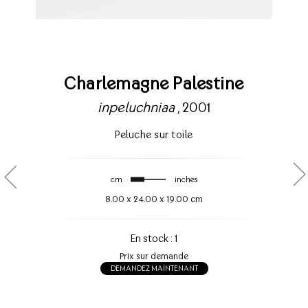
Charlemagne Palestine
inpeluchniaa
, 2001
Peluche sur toile
cm
inches
8.00
x
24.00
x
19.00 cm
En stock : 1
Prix sur demande
DEMANDEZ MAINTENANT