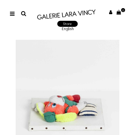
0
Store
English