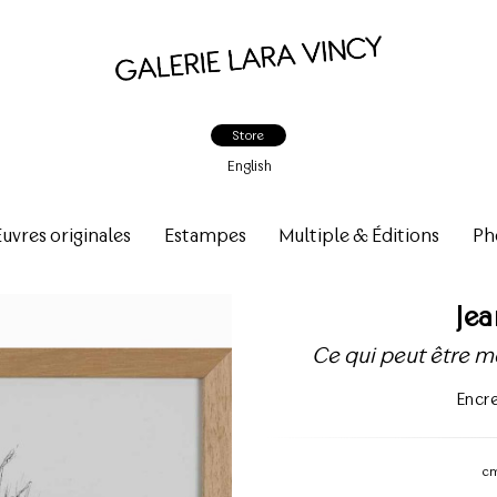
Store
English
vres originales
Estampes
Multiple & Éditions
Ph
Je
Ce qui peut être mo
Encre
c