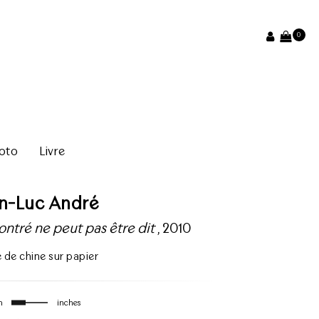
0
oto
Livre
an-Luc André
ntré ne peut pas être dit
, 2010
 de chine sur papier
m
inches