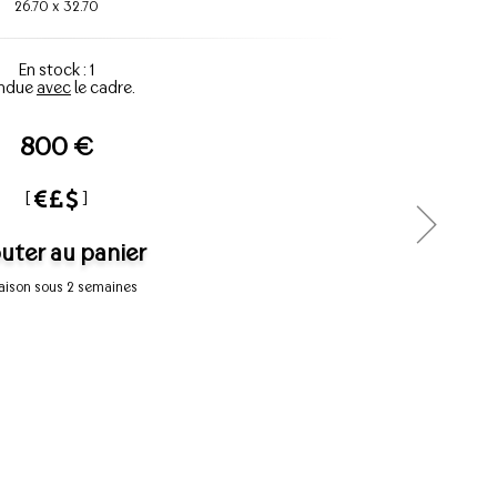
26.70
x
32.70
En stock : 1
ndue
avec
le cadre.
800 €
[
]
uter au panier
raison sous 2 semaines