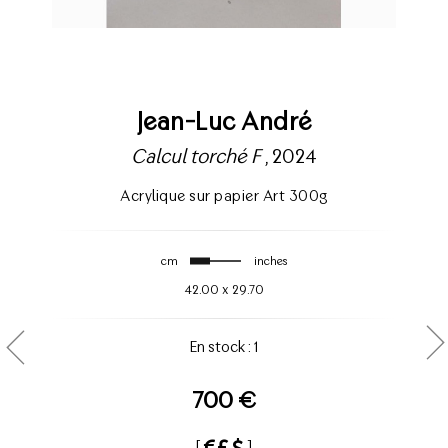
Jean-Luc André
Calcul torché F
, 2024
Acrylique sur papier Art 300g
cm
inches
42.00
x
29.70
En stock : 1
700 €
[
]