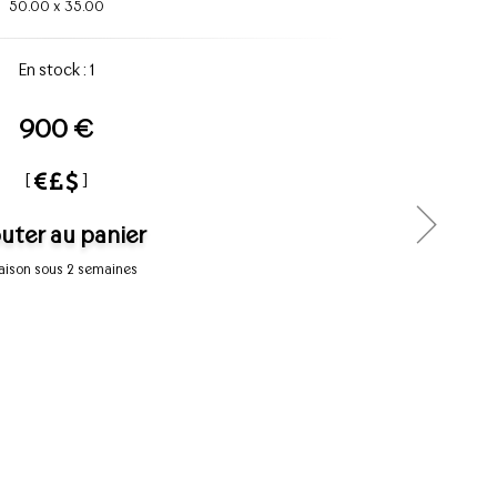
50.00
x
35.00
En stock : 1
900 €
[
]
uter au panier
raison sous 2 semaines