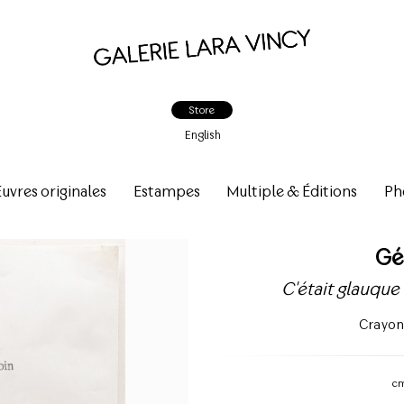
Store
English
vres originales
Estampes
Multiple & Éditions
Ph
Gé
C'était glauque 
Crayon
c