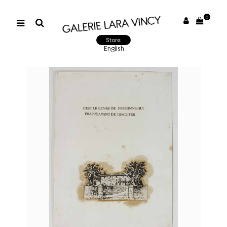
0
Store
English