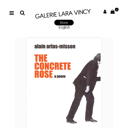
0
Store
English