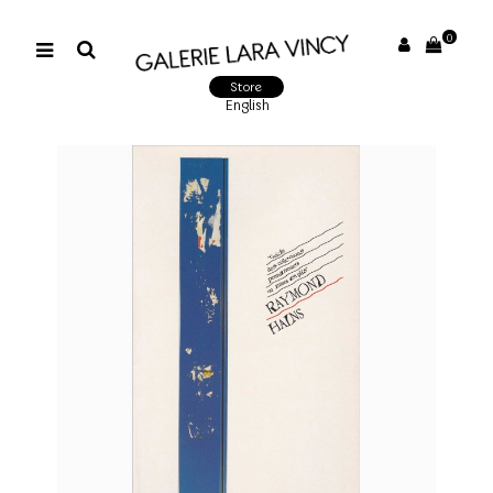
0
Store
English