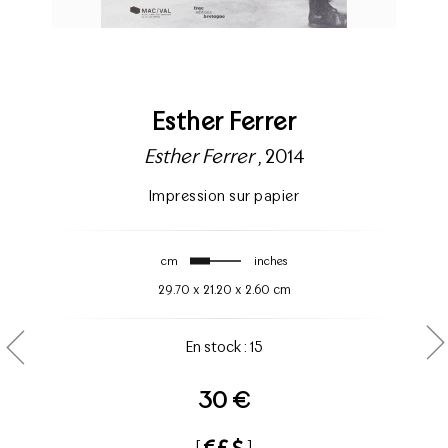
Esther Ferrer
Esther Ferrer
, 2014
Impression sur papier
cm
inches
29.70
x
21.20
x
2.60 cm
En stock : 15
30 €
[
]