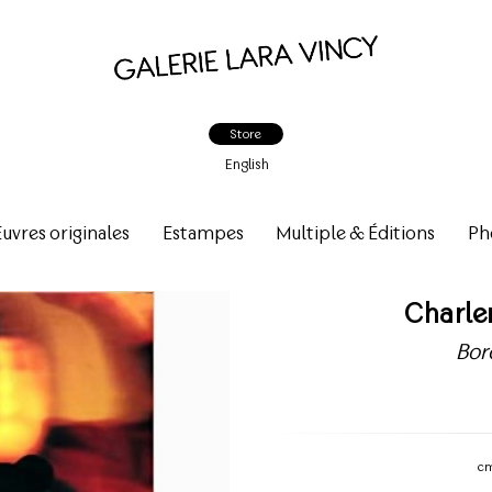
Store
English
vres originales
Estampes
Multiple & Éditions
Ph
Charle
Bor
c