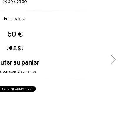
29.50
x
23.50
En stock : 5
50 €
[
]
uter au panier
raison sous 2 semaines
PLUS D'INFORMATION