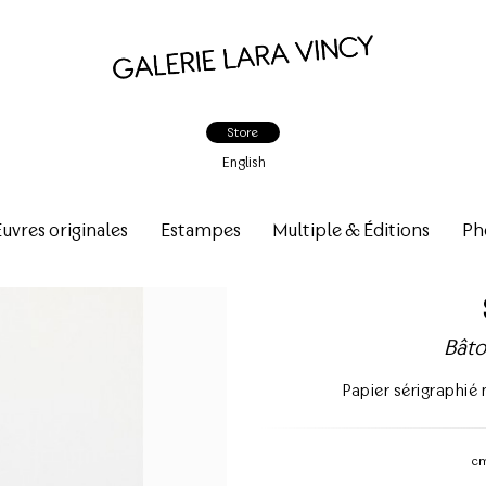
Store
English
vres originales
Estampes
Multiple & Éditions
Ph
Bât
Papier sérigraphié 
c