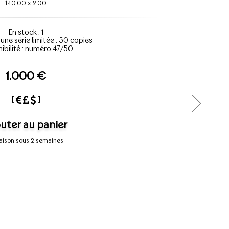
140.00
x
2.00
En stock : 1
'une série limitée : 50 copies
ibilité : numéro 47/50
1.000 €
[
]
uter au panier
raison sous 2 semaines