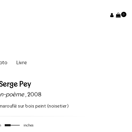
0
oto
Livre
Serge Pey
on-poème
, 2008
marouflé sur bois peint (noisetier)
m
inches