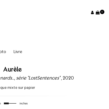
0
oto
Livre
Aurèle
rds..., série "LostSentences"
, 2020
ique mixte sur papier
m
inches