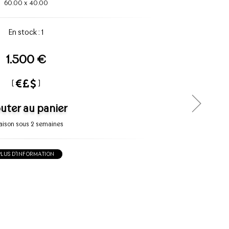
60.00
x
40.00
En stock : 1
1.500 €
[
]
uter au panier
raison sous 2 semaines
PLUS D'INFORMATION