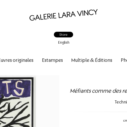
Store
English
vres originales
Estampes
Multiple & Éditions
Ph
Méfiants comme des rena
Techn
c