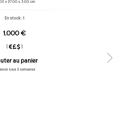
.00
x
27.00
x
3.00 cm
En stock : 1
1.000 €
[
]
uter au panier
raison sous 2 semaines