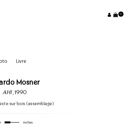
0
oto
Livre
cardo Mosner
AHI
, 1990
ixte sur bois (assemblage)
m
inches