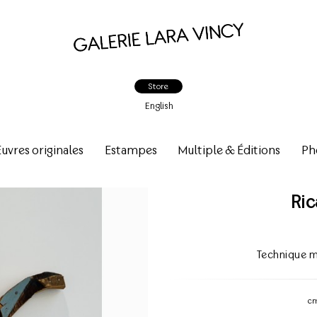
Store
English
vres originales
Estampes
Multiple & Éditions
Ph
Ri
Technique m
c