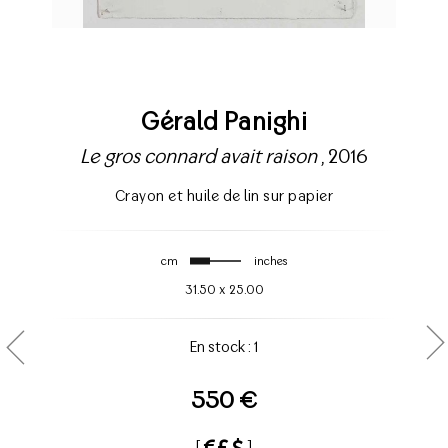
Gérald Panighi
Le gros connard avait raison
, 2016
Crayon et huile de lin sur papier
cm
inches
31.50
x
25.00
En stock : 1
550 €
[
]