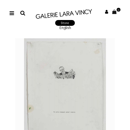
0
Store
English