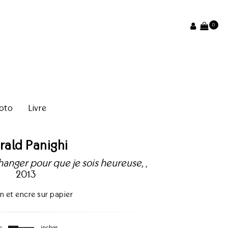
0
oto
Livre
rald Panighi
changer pour que je sois heureuse,
,
2013
n et encre sur papier
m
inches