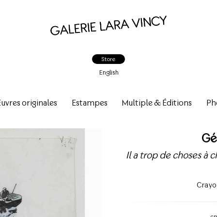
Store
English
vres originales
Estampes
Multiple & Éditions
Ph
Gé
Il a trop de choses à 
Crayo
c