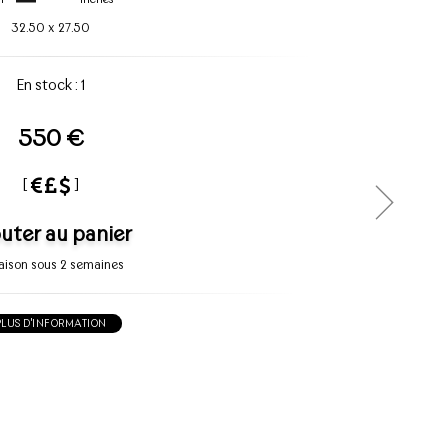
32.50
x
27.50
En stock : 1
550 €
[
]
uter au panier
raison sous 2 semaines
PLUS D'INFORMATION